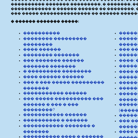
���������� ������� ���������, � �������, �
������������ � ������ ������ �� ��������, 
��� ����� ��������������� �� ������ ������
� ������ ������� �����:
����������
�����
�������� ���������
�����
��������
�����
���� ������
��� �
�������� �������
�����
��� ������� ������
����: 
�����
������� �������
� ��������� ��������
���� 
���� ������ ������
�����
��� � ��� ����� ���������
�����
�������
�����
����������� ������
�����
��� ����� ���������� ���
�����
������ � ��� � ���
�����
��������?
(�����
����������� ������
�����
���������� � ������
��� �
����������� ������� �
�����
�������
���� 
���������� ���� � ������
�����