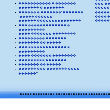
����������� � �������
��� �
������� � �������
�����
������ � �������: �������
�����
���� 
(����� ������)
�����
������ ���������������
��� ������������� �
���������
���� ������� ��������
��������� �������
������� �� �����
��� ������������� �
���������
���� ������� ��������
��������� �������
������� �� �����
������ ��� ������� ����
������?
����� ��������� ������������� ����������