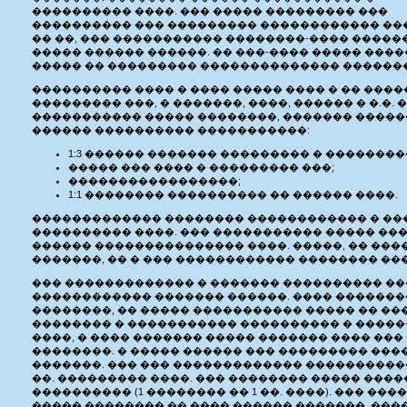
���������� ����. ��� ����� ��������� ���
���������� ��� ��������� ������������ ��
�� ��, ��� ����������� ��������-���� ������
����� ������ ������. �� ���-���� ����� ����
����� �� ��������� �������������� �������
���������� ���� � ���� ����� ���� � �� ����
��������� ���, � �������, ����, ������ � �.�.
����������� ����� ��������, ������� ����
������ ���������� �����������:
1:3 ������ ������� ��������� � ��������
����� ��� ���� � ��������� ���;
�����������������;
1:1 �������� ���������� �� ������ ����.
������������� �������� ������������ � ���
���������� ����. ��� ����������� ����� ��
������ ��������������� ����. �����, �� ���
�������, �� � ��� ������������ �������� ��
��� ������������� � ������� ���������� �
������������ ������� ������. ���� �������
��������, �� ����� ����������� ����� �� �
�������� � ����������� ���������� � �����
����, � ���� ������� ����� ������� ���� ���
��������. � ����� ������ ��� ��������� ��
�������. ��� ��� ������������� �������������
��. ��������� ����. ��� �������� ����� ���
���������� (1 �������� �� 1 ��. ����). ��� �
����� �������� �� ���� ������ �������, ��