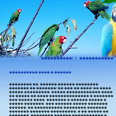
����������!
|
�����������
���������� ���� � ������
�������� ��, ������ ������ ��������
������� �� �������! �� ���-�� ����! �� ����
����� ���������, ����� ������������ ����
�� ����� �� ���� �������������� � �������
��� ����� ����. ������� � ������ ����� �
����� �������. ��� ������ ����� �������
������, �� ���������� �������� �������
������� ������� ���������, � �� ����� ��
�������. �������� ������ ����������� �